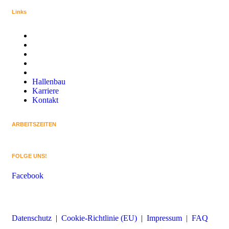
Links
Home
Über uns
Ökologischer Hausbau
Dachdeckerei
Zimmerei & Holzrahmenbau
Hallenbau
Karriere
Kontakt
ARBEITSZEITEN
Montag – Freitag: 07:00 – 17:00
FOLGE UNS!
Facebook
Datenschutz
|
Cookie-Richtlinie (EU)
|
Impressum |
FAQ