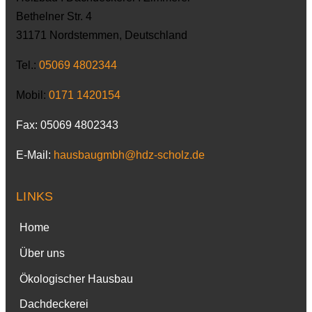
Bethelner Str. 4
31171 Nordstemmen, Deutschland
Tel.:
05069 4802344
Mobil:
0171 1420154
Fax: 05069 4802343
E-Mail:
hausbaugmbh@hdz-scholz.de
LINKS
Home
Über uns
Ökologischer Hausbau
Dachdeckerei