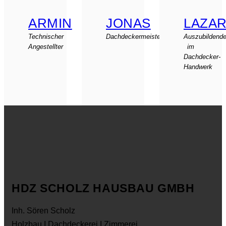
ARMIN
JONAS
LAZA
Technischer
Dachdeckermeister
Auszubildende
Angestellter
im
Dachdecker-
Handwerk
HDZ SCHOLZ HAUSBAU GMBH
Inh. Sören Scholz
Holzbau I Dachdeckerei I Zimmerei